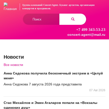
Перейти
Группа компаний Concert Agent.
Букинг артистов, организация
к
концертов
и праздников.
основному
Форма
содержанию
поиска
+7 499 343-53-23
Найти
concert-agent@mail.ru
Новости
Все новости
Анна Седокова получила бесконечный экстрим в «Целуй
меня»
Анна Седокова 7 августа 2026 года представила
07 Авг 2026
Стас Михайлов и Эмин Агаларов попали на «Вокзалы
одиноких душ»