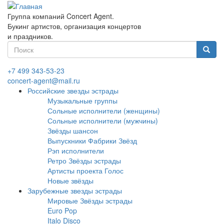
Перейти
к
Группа компаний Concert Agent.
основному
Букинг артистов, организация концертов
содержанию
и праздников.
Форма
поиска
Найти
+7 499 343-53-23
concert-agent@mail.ru
Российские звезды эстрады
Музыкальные группы
Сольные исполнители (женщины)
Сольные исполнители (мужчины)
Звёзды шансон
Выпускники Фабрики Звёзд
Рэп исполнители
Ретро Звёзды эстрады
Артисты проекта Голос
Новые звёзды
Зарубежные звезды эстрады
Мировые Звёзды эстрады
Euro Pop
Italo Disco