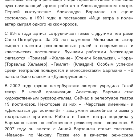
вуза начинающий артист работал в Александринском театре.
Первой выступление Александра Баргмана на сцене
состоялось в 1991 году: в постановке «Ищи ветра в поле»
актер сыграл одного из скоморохов.
С 93-го года артист сотрудничает также с другими театрами
Санкт-Петербурга. За 25 лет служения Мельпомене актер
сыграл полсотни разноплановых ролей в современных и
классических постановках. Лучшими работами Александра
считаются «Трамвай «Желание» (Стенли Ковальски), «Нора»
(Торвальд Хельмер), «Гамлет» (Клавдий). Особым успехом
среди театралов пользуются и моноспектакли Баргмана – «В
начале было слово» и «Душекружение».
В 2002 году группа петербургских актеров учредила Такой
театр. В новой организации Александр Баргман стал
художественным руководителем. Сейчас в репертуаре театра
19 постановок. Некоторые из них – «Черствые именины» и
«Докопаться до истины-2» - заслужили хвалебные отзывы у
театральных критиков. Работа в Таком театра породила у
Баргмана заказ на собственное режиссерское творчество. В
2007 году он вместе с Анной Вартаньян ставит спектакль
«Иванов» по Чехову. Позже его в качестве режиссера