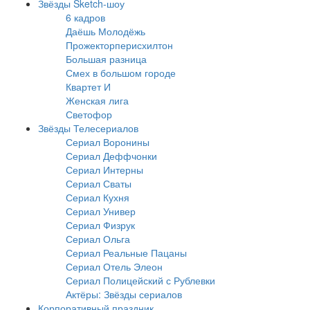
Звёзды Sketch-шоу
6 кадров
Даёшь Молодёжь
Прожекторперисхилтон
Большая разница
Смех в большом городе
Квартет И
Женская лига
Светофор
Звёзды Телесериалов
Сериал Воронины
Сериал Деффчонки
Сериал Интерны
Сериал Сваты
Сериал Кухня
Сериал Универ
Сериал Физрук
Сериал Ольга
Сериал Реальные Пацаны
Сериал Отель Элеон
Сериал Полицейский с Рублевки
Актёры: Звёзды сериалов
Корпоративный праздник