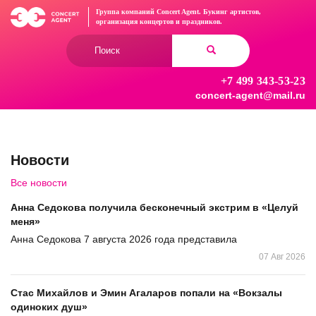
Перейти
Группа компаний Concert Agent.
Букинг артистов,
к
организация концертов
и праздников.
основному
Форма
содержанию
поиска
+7 499 343-53-23
Найти
concert-agent@mail.ru
Новости
Все новости
Анна Седокова получила бесконечный экстрим в «Целуй
меня»
Анна Седокова 7 августа 2026 года представила
07 Авг 2026
Стас Михайлов и Эмин Агаларов попали на «Вокзалы
одиноких душ»