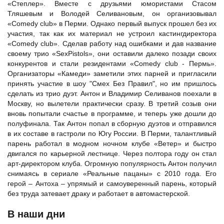
«Степлер». Вместе с друзьями юмористами Стасом
Тляшевым и Володей Селивановым, он организовывал
«Comedy club»
в Перми. Однако первый выпуск прошел без их
участия, так как их материал не устроил кастингдиректора
«Comedy club». Сделав работу над ошибками и дав название
своему трио «SexPistols», они оставили далеко позади своих
конкурентов и стали резидентами «Comedy club - Пермь».
Организаторы «Камеди» заметили этих парней и пригласили
принять участие в шоу "Смех Без Правил", но им пришлось
сделать из трио дуэт. Антон и
Владимир Селиванов
поехали в
Москву, но вылетели практически сразу. В третий созыв они
вновь попытали счастье в программе, и теперь уже дошли до
полуфинала. Так Антон попал в сборную дуэтов и отправился
в их составе в гастроли по Югу России. В Перми, талантливый
парень работал в модном ночном клубе «Ветер» и быстро
двигался по карьерной лестнице. Через полтора году он стал
арт-директором клуба. Огромную популярность Антон получил
снимаясь в сериале «Реальные пацаны» с 2010 года. Его
герой – Антоха – упрямый и самоуверенный парень, который
без труда затевает драку и работает в автомастерской.
В наши дни