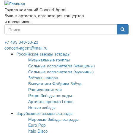
Перейти
к
Группа компаний Concert Agent.
основному
Букинг артистов, организация концертов
содержанию
и праздников.
Форма
поиска
Найти
+7 499 343-53-23
concert-agent@mail.ru
Российские звезды эстрады
Музыкальные группы
Сольные исполнители (женщины)
Сольные исполнители (мужчины)
Звёзды шансон
Выпускники Фабрики Звёзд
Рэп исполнители
Ретро Звёзды эстрады
Артисты проекта Голос
Новые звёзды
Зарубежные звезды эстрады
Мировые Звёзды эстрады
Euro Pop
Italo Disco