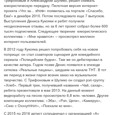
Трифоновым и Александром Шулико, решил снимать
юмористическую передачу. Пилотная версия интернет-
проекта «Что за… show» появилась на портале «Спасибо,
Ева!» в декабре 2010. Потом последовало еще 7 выпусков.
Выступления Дениса Кукояки и ребят получили
неоднозначные отзывы, но за 6 лет проект собрал более 600
тысяч подписчиков. Следующее творение юмористического
коллектива – «Мне нравится» – просмотрел миллион
интернет-пользователей.
В 2012 году Кукояка решил попробовать себя на новом
поприще: он стал соавтором сценария для комедийного
сериала «Полицейские будни». Там же он дебютировал в
качестве актера. Годом позже Денис появился в эпизоде
ситкома «Реальные пацаны», шедшем на канале ТНТ. В тот
же период в жизни парня возник заказ на музыкальное
творчество. С Трифоновым и Шулико он создал рэп-группу
«Хлеб». Первый трек, получивший название «Чай, сахар»,
ребята презентовали в мае 2013. На данный момент
видеоработу на песню просмотрело 6,8 млн. человек. Другие
композиции коллектива: «Эба», «Рэп, Цепи», «Камерун»,
«Секс с Охххуmiron», «Поехали ко мне».
С 2015 по 2016 артист сотрудничал с организацией «А+