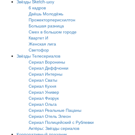
Звёзды Sketch-шоу
6 кадров
Даёшь Молодёжь
Прожекторперисхилтон
Большая разница
Смех в большом городе
Квартет И
Женская лига
Светофор
Звёзды Телесериалов
Сериал Воронины
Сериал Деффчонки
Сериал Интерны
Сериал Сваты
Сериал Кухня
Сериал Универ
Сериал Физрук
Сериал Ольга
Сериал Реальные Пацаны
Сериал Отель Элеон
Сериал Полицейский с Рублевки
Актёры: Звёзды сериалов
Корпоративный праздник