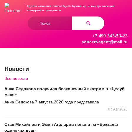
Перейти
Группа компаний Concert Agent.
Букинг артистов, организация
к
концертов
и праздников.
основному
Форма
содержанию
поиска
+7 499 343-53-23
Найти
concert-agent@mail.ru
Новости
Все новости
Анна Седокова получила бесконечный экстрим в «Целуй
меня»
Анна Седокова 7 августа 2026 года представила
07 Авг 2026
Стас Михайлов и Эмин Агаларов попали на «Вокзалы
одиноких душ»