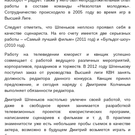
наоборот – радует. Также у него был непродолжительный опыт
работы в составе команды «Незолотая молодежь».
Сотрудничество происходило в 2005 году во время игр в
Высшей Лиге.
Следует отметить, что Шпеньков неплохо проявил себя в
качестве сценариста. На его счету имеется две серьезных
работы – «Самый лучший фильм» (2011 год) и «Бульдог-шоу»
(2010 год).
Работу на телевидении юморист и квнщик успешно
совмещает с работой ведущего различных мероприятий,
корпоративов, праздников и торжеств. В 2012 году Шпенькову
поступил заказ от руководства Высшей лиги КВН занять
должность редактора данного конкурса. Квнщик принял
предложение, и сегодня наряду с Дмитрием Колчиным
выполняет обязанности редактора.
Дмитрий Шпеньков настолько увлечен своей работой, что
даже в свободное время занимается разработкой
телевизионных проектов: юмористических программ,
написанием сценариев к фильмам и т. д. В практике
знаменитости уже есть небольшие пробы съемок в качестве
актера, возможно в будущем Дмитрий возьмется играть и