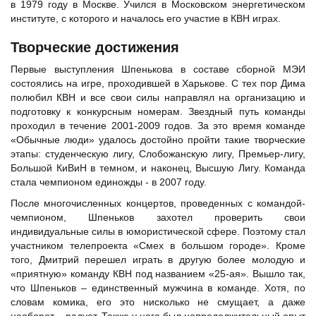
в 1979 году в Москве. Учился в Московском энергетическом
институте, с которого и началось его участие в КВН играх.
Творческие достижения
Первые выступления Шпенькова в составе сборной МЭИ
состоялись на игре, проходившей в Харькове. С тех пор Дима
полюбил КВН и все свои силы направлял на организацию и
подготовку к конкурсным номерам. Звездный путь команды
проходил в течение 2001-2009 годов. За это время команде
«Обычные люди» удалось достойно пройти такие творческие
этапы: студенческую лигу, Слобожанскую лигу, Премьер-лигу,
Большой КиВиН в темном, и наконец, Высшую Лигу. Команда
стала чемпионом единожды - в 2007 году.
После многочисленных концертов, проведенных с командой-
чемпионом, Шпеньков захотел проверить свои
индивидуальные силы в юмористической сфере. Поэтому стал
участником телепроекта «Смех в большом городе». Кроме
того, Дмитрий перешел играть в другую более молодую и
«приятную» команду КВН под названием
«25-ая»
. Вышло так,
что Шпеньков – единственный мужчина в команде. Хотя, по
словам комика, его это нисколько не смущает, а даже