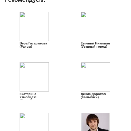
Вера Гасаранова
Евгений Никишин
(Раисы)
(Уездный город)
Екатерина
Денис Дорохов
Утмелидзе
(Камызяки)
(ГородЪ
ПятигорскЪ)