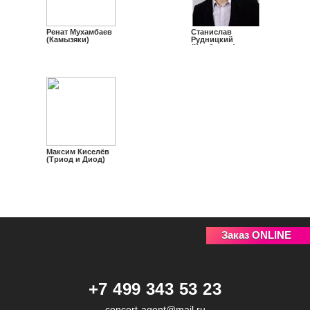
Ренат Мухамбаев
Станислав
(Камызяки)
Рудницкий
(Кембридж)
Максим Киселёв
(Триод и Диод)
Заказ ONLINE
+7 499 343 53 23
concert-agent@mail.ru