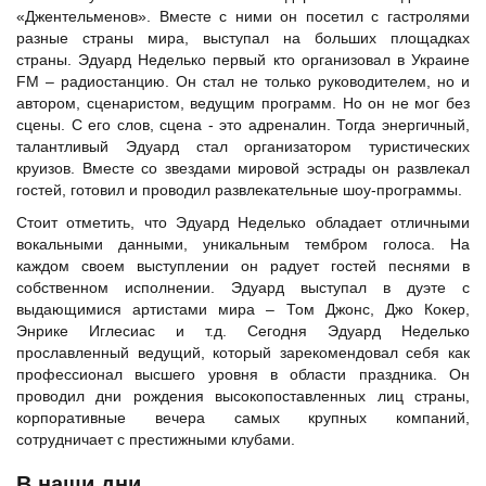
«Джентельменов». Вместе с ними он посетил с гастролями
разные страны мира, выступал на больших площадках
страны. Эдуард Неделько первый кто организовал в Украине
FM – радиостанцию. Он стал не только руководителем, но и
автором, сценаристом, ведущим программ. Но он не мог без
сцены. С его слов, сцена - это адреналин. Тогда энергичный,
талантливый Эдуард стал организатором туристических
круизов. Вместе со звездами мировой эстрады он развлекал
гостей, готовил и проводил развлекательные шоу-программы.
Стоит отметить, что Эдуард Неделько обладает отличными
вокальными данными, уникальным тембром голоса. На
каждом своем выступлении он радует гостей песнями в
собственном исполнении. Эдуард выступал в дуэте с
выдающимися артистами мира – Том Джонс, Джо Кокер,
Энрике Иглесиас
и т.д. Сегодня Эдуард Неделько
прославленный ведущий, который зарекомендовал себя как
профессионал высшего уровня в области праздника. Он
проводил дни рождения высокопоставленных лиц страны,
корпоративные вечера самых крупных компаний,
сотрудничает с престижными клубами.
В наши дни