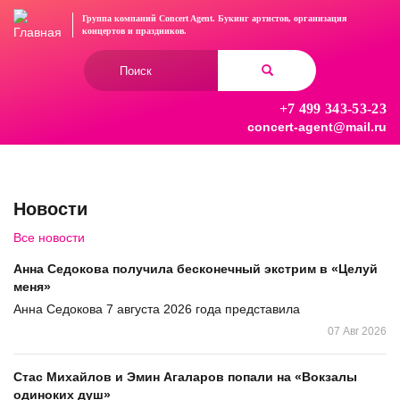
Перейти
Группа компаний Concert Agent.
Букинг артистов, организация
к
концертов
и праздников.
основному
Форма
содержанию
поиска
+7 499 343-53-23
Найти
concert-agent@mail.ru
Новости
Все новости
Анна Седокова получила бесконечный экстрим в «Целуй
меня»
Анна Седокова 7 августа 2026 года представила
07 Авг 2026
Стас Михайлов и Эмин Агаларов попали на «Вокзалы
одиноких душ»