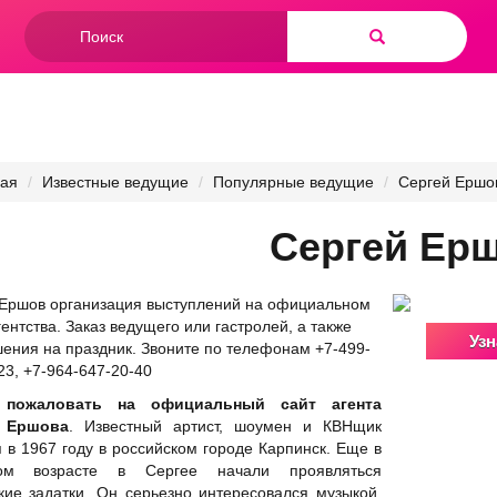
Форма
поиска
Найти
ная
Известные ведущие
Популярные ведущие
Сергей Ершо
Сергей Ер
Ершов организация выступлений на официальном
гентства. Заказ ведущего или гастролей, а также
Узн
ения на праздник. Звоните по телефонам +7-499-
23, +7-964-647-20-40
 пожаловать на официальный сайт агента
 Ершовa
. Известный артист, шоумен и КВНщик
 в 1967 году в российском городе Карпинск. Еще в
ом возрасте в Сергее начали проявляться
кие задатки. Он серьезно интересовался музыкой,