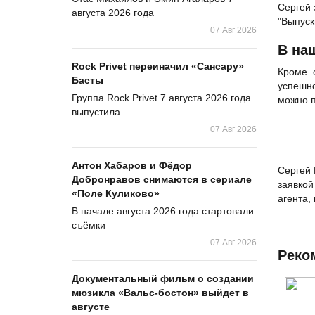
Сергей 
августа 2026 года
"Выпуск
07 Авг 2026
В на
Rock Privet переиначил «Сансару»
Кроме 
Басты
успешно
Группа Rock Privet 7 августа 2026 года
можно п
выпустила
07 Авг 2026
Антон Хабаров и Фёдор
Сергей 
Добронравов снимаются в сериале
заявкой
«Поле Куликово»
агента,
В начале августа 2026 года стартовали
съёмки
07 Авг 2026
Реко
Документальный фильм о создании
мюзикла «Вальс-бостон» выйдет в
августе