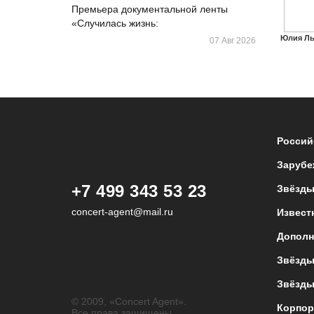
Премьера документальной ленты
«Случилась жизнь:
Юлия Лы
07 Авг 2026
Россий
Зарубе
+7 499 343 53 23
Звёзды
concert-agent@mail.ru
Извест
Дополн
Звёзды
Звёзды
© 2009, «Concert Agent».
Корпор
Все права защищены.