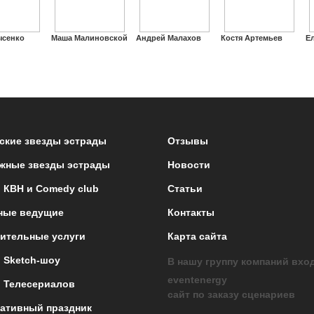
сенко
Маша Малиновской
Андрей Малахов
Костя Артемьев
Е
ские звезды эстрады
Отзывы
жные звезды эстрады
Новости
 КВН и Comedy club
Статьи
ные ведущие
Контакты
ительные услуги
Карта сайта
 Sketch-шоу
В нашу группу компаний вхо
eventenergy
 Телесериалов
сайт по заказу сценариев
ативный праздник