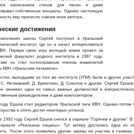
ался написанием стихов для песен и даже
зовывал собственные концерты. Однако настоящую
ность ему принесло совсем иное амплуа…
ческие достижения
окончания школы Сергей поступил в Уральский
нический институт, где он и начал интересоваться
КВН. Первую свою игру молодой комик провел за
еский факультет родного института в 1987 году.
озже он стал полноправным членом знаменитой
 КВН «Уральские пельмени».
естно, выходцами из того же института (УПИ) были и другие учас
 С. Нетиевский, Д. Брекоткин,
Д. Соколов
и другие. Сергей Ершов 
он занимал одни из самых важных должностей в юмористической
твенным руководителем и даже композитором.
году Ершов стал редактором Уральской лиги КВН. Однако потом 
скусства и опять достиг некоторых успехов.
е 1992 году Сергей Ершов снялся в сериале "Горячев и другие". В
сериале «Реальные пацаны». Тут актеру досталась одна из г
сть. После этого появились другие заказы на участие в съемках