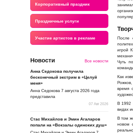
Корпоративный праздник
заним
органи
популяр
Праздничные услуги
Твор
Участие артистов в рекламе
После 
политех
игрой 
механич
Новости
Все новости
Чуть п
команды
Анна Седокова получила
Как изв
бесконечный экстрим в «Целуй
Рожков
,
меня»
время 
Анна Седокова 7 августа 2026 года
художес
представила
В 1992 
07 Авг 2026
видах и
В том ж
Стас Михайлов и Эмин Агаларов
новом 
попали на «Вокзалы одиноких душ»
реально
Стас Михайлов и Эмин Агаларов 7