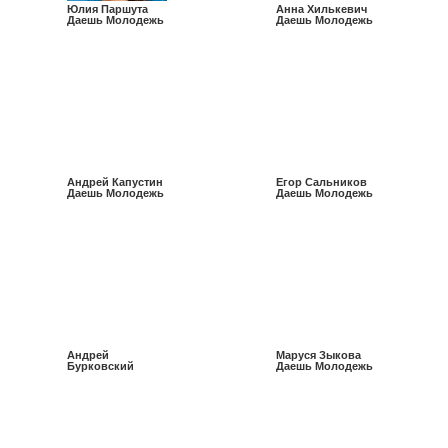
Юлия Паршута
Анна Хилькевич
Даешь Молодежь
Даешь Молодежь
Андрей Капустин
Егор Сальников
Даешь Молодежь
Даешь Молодежь
Андрей
Маруся Зыкова
Бурковский
Даешь Молодежь