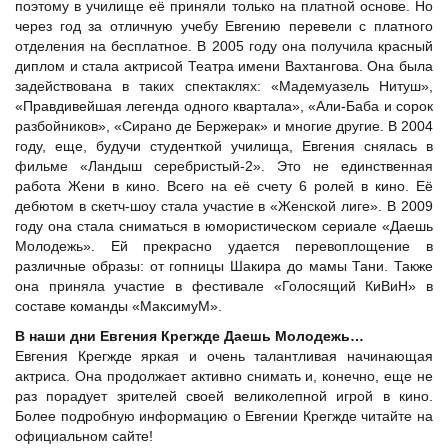
поэтому в училище её приняли только на платной основе. Но
через год за отличную учебу Евгению перевели с платного
отделения на бесплатное. В 2005 году она получила красный
диплом и стала актрисой Театра имени Вахтангова. Она была
задействована в таких спектаклях: «Мадемуазель Нитуш»,
«Правдивейшая легенда одного квартала», «Али-Баба и сорок
разбойников», «Сирано де Бержерак» и многие другие. В 2004
году, еще, будучи студенткой училища, Евгения снялась в
фильме «Ландыш серебристый-2». Это не единственная
работа Жени в кино. Всего на её счету 6 ролей в кино. Её
дебютом в скетч-шоу стала участие в «Женской лиге». В 2009
году она стала сниматься в юмористическом сериале «Даешь
Молодежь». Ей прекрасно удается перевоплощение в
различные образы: от гопницы Шакира до мамы Тани. Также
она приняла участие в фестивале «Голосящий КиВиН» в
составе команды «МаксимуМ».
В наши дни Евгения Крегжде Даешь Молодежь…
Евгения Крегжде яркая и очень талантливая начинающая
актриса. Она продолжает активно снимать и, конечно, еще не
раз порадует зрителей своей великолепной игрой в кино.
Более подробную информацию о Евгении Крегжде читайте на
официальном сайте!