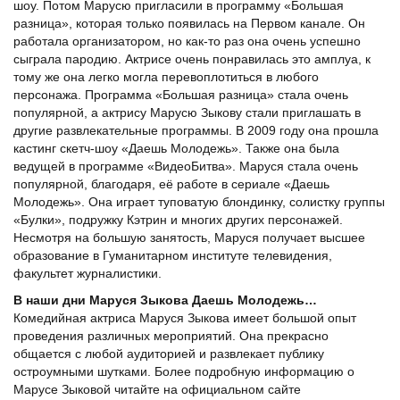
шоу. Потом Марусю пригласили в программу «Большая
разница», которая только появилась на Первом канале. Он
работала организатором, но как-то раз она очень успешно
сыграла пародию. Актрисе очень понравилась это амплуа, к
тому же она легко могла перевоплотиться в любого
персонажа. Программа «Большая разница» стала очень
популярной, а актрису Марусю Зыкову стали приглашать в
другие развлекательные программы. В 2009 году она прошла
кастинг скетч-шоу «Даешь Молодежь». Также она была
ведущей в программе «ВидеоБитва». Маруся стала очень
популярной, благодаря, её работе в сериале «Даешь
Молодежь». Она играет туповатую блондинку, солистку группы
«Булки», подружку Кэтрин и многих других персонажей.
Несмотря на большую занятость, Маруся получает высшее
образование в Гуманитарном институте телевидения,
факультет журналистики.
В наши дни Маруся Зыкова Даешь Молодежь…
Комедийная актриса Маруся Зыкова имеет большой опыт
проведения различных мероприятий. Она прекрасно
общается с любой аудиторией и развлекает публику
остроумными шутками. Более подробную информацию о
Марусе Зыковой читайте на официальном сайте