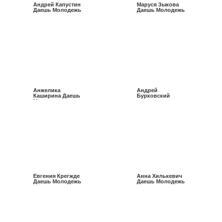
Андрей Капустин
Маруся Зыкова
Даешь Молодежь
Даешь Молодежь
Анжелика
Андрей
Каширина Даешь
Бурковский
Молодежь
Евгения Крегжде
Анна Хилькевич
Даешь Молодежь
Даешь Молодежь