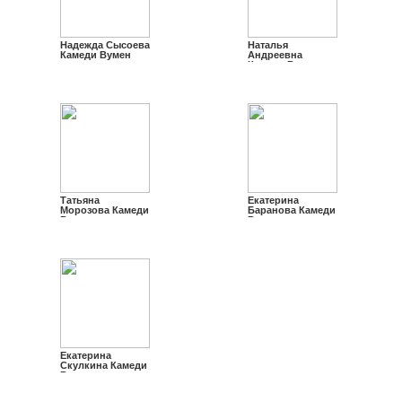
Надежда Сысоева
Наталья
Камеди Вумен
Андреевна
Камеди Вумен
Татьяна
Екатерина
Морозова Камеди
Баранова Камеди
Вумен
Вумен
Екатерина
Скулкина Камеди
Вумен