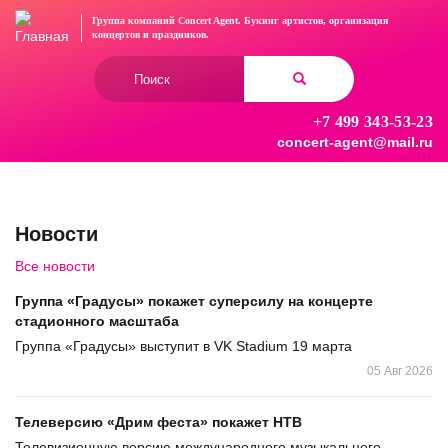
Перейти
Группа компаний Concert Agent.
Букинг артистов, организация
к
концертов
и праздников.
основному
Форма
содержанию
поиска
+7 499 343-53-23
Найти
concert-agent@mail.ru
Новости
Все новости
Группа «Градусы» покажет суперсилу на концерте
стадионного масштаба
Группа «Градусы» выступит в VK Stadium 19 марта
05 Авг 2026
Телеверсию «Дрим феста» покажет НТВ
Телевизионную версию международного музыкального