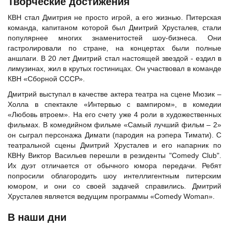
Творческие достижения
КВН стал Дмитрия не просто игрой, а его жизнью. Питерская
команда, капитаном которой был Дмитрий Хрусталев, стали
популярнее многих знаменитостей шоу-бизнеса. Они
гастролировали по стране, на концертах были полные
аншлаги. В 20 лет Дмитрий стал настоящей звездой - ездил в
лимузинах, жил в крутых гостиницах. Он участвовал в команде
КВН «Сборной СССР».
Дмитрий выступал в качестве актера театра на сцене Мюзик –
Холла в спектакле «Интервью с вампиром», в комедии
«Любовь втроем». На его счету уже 4 роли в художественных
фильмах. В комедийном фильме «Самый лучший фильм – 2»
он сыграл персонажа Димати (пародия на
рэпера Тимати
). С
театральной сцены Дмитрий Хрусталев и его напарник по
КВНу
Виктор Васильев
перешли в резиденты "Comedy Club".
Их дуэт отличается от обычного юмора передачи. Ребят
попросили облагородить шоу интеллигентным питерским
юмором, и они со своей задачей справились. Дмитрий
Хрусталев является ведущим программы «Comedy Woman».
В наши дни