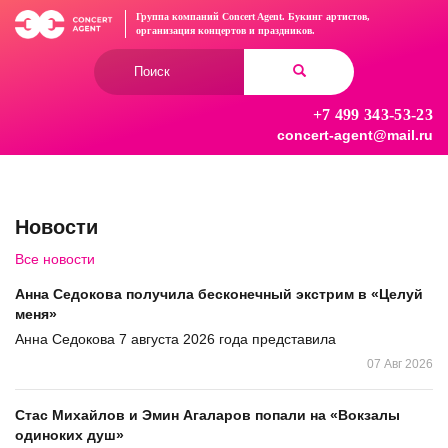
Перейти
Группа компаний Concert Agent.
Букинг артистов,
к
организация концертов
и праздников.
основному
Форма
содержанию
поиска
+7 499 343-53-23
Найти
concert-agent@mail.ru
Новости
Все новости
Анна Седокова получила бесконечный экстрим в «Целуй
меня»
Анна Седокова 7 августа 2026 года представила
07 Авг 2026
Стас Михайлов и Эмин Агаларов попали на «Вокзалы
одиноких душ»