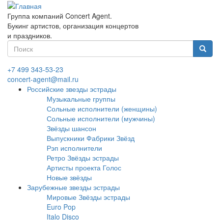
Перейти
к
Группа компаний Concert Agent.
основному
Букинг артистов, организация концертов
содержанию
и праздников.
Форма
поиска
Найти
+7 499 343-53-23
concert-agent@mail.ru
Российские звезды эстрады
Музыкальные группы
Сольные исполнители (женщины)
Сольные исполнители (мужчины)
Звёзды шансон
Выпускники Фабрики Звёзд
Рэп исполнители
Ретро Звёзды эстрады
Артисты проекта Голос
Новые звёзды
Зарубежные звезды эстрады
Мировые Звёзды эстрады
Euro Pop
Italo Disco