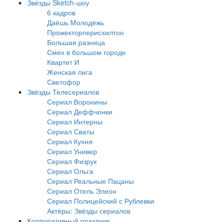
Звёзды Sketch-шоу
6 кадров
Даёшь Молодёжь
Прожекторперисхилтон
Большая разница
Смех в большом городе
Квартет И
Женская лига
Светофор
Звёзды Телесериалов
Сериал Воронины
Сериал Деффчонки
Сериал Интерны
Сериал Сваты
Сериал Кухня
Сериал Универ
Сериал Физрук
Сериал Ольга
Сериал Реальные Пацаны
Сериал Отель Элеон
Сериал Полицейский с Рублевки
Актёры: Звёзды сериалов
Корпоративный праздник