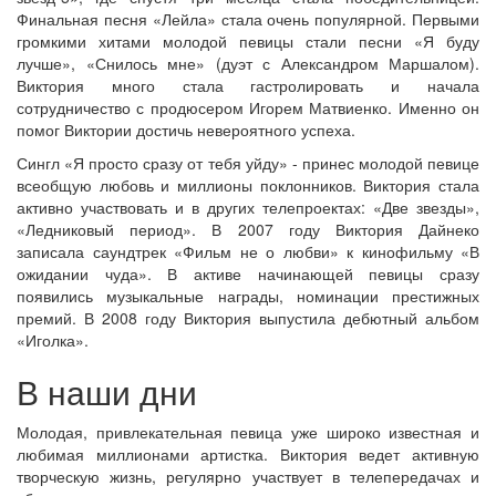
Финальная песня «Лейла» стала очень популярной. Первыми
громкими хитами молодой певицы стали песни «Я буду
лучше», «Снилось мне» (дуэт с Александром Маршалом).
Виктория много стала гастролировать и начала
сотрудничество с продюсером Игорем Матвиенко. Именно он
помог Виктории достичь невероятного успеха.
Сингл «Я просто сразу от тебя уйду» - принес молодой певице
всеобщую любовь и миллионы поклонников. Виктория стала
активно участвовать и в других телепроектах: «Две звезды»,
«Ледниковый период». В 2007 году Виктория Дайнеко
записала саундтрек «Фильм не о любви» к кинофильму «В
ожидании чуда». В активе начинающей певицы сразу
появились музыкальные награды, номинации престижных
премий. В 2008 году Виктория выпустила дебютный альбом
«Иголка».
В наши дни
Молодая, привлекательная певица уже широко известная и
любимая миллионами артистка. Виктория ведет активную
творческую жизнь, регулярно участвует в телепередачах и