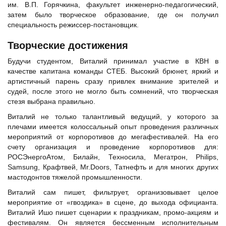
им. В.П. Горячкина, факультет инженерно-педагогический,
затем было творческое образование, где он получил
специальность режиссер-постановщик.
Творческие достижения
Будучи студентом, Виталий принимал участие в КВН в
качестве капитана команды СТЕБ. Высокий брюнет, яркий и
артистичный парень сразу привлек внимание зрителей и
судей, после этого не могло быть сомнений, что творческая
стезя выбрана правильно.
Виталий не только талантливый ведущий, у которого за
плечами имеется колоссальный опыт проведения различных
мероприятий от корпоротивов до мегафестивалей. На его
счету организация и проведение корпоротивов для:
РОСЭнергоАтом, Билайн, Техносила, Мегатрон, Philips,
Samsung, Крафтвей, Mr.Doors, Татнефть и для многих других
мастодонтов тяжелой промышленности.
Виталий сам пишет, фильтрует, организовывает целое
мероприятие от «гвоздика» в сцене, до выхода официанта.
Виталий Ишо пишет сценарии к праздникам, промо-акциям и
фестивалям. Он является бессменным исполнительным