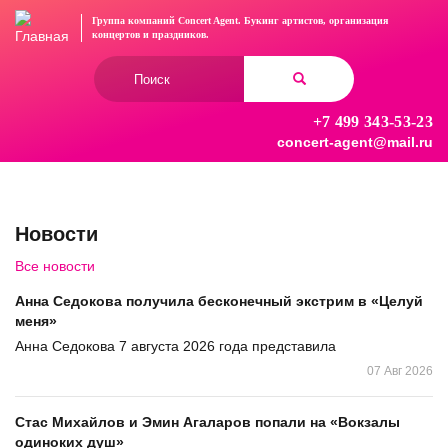
Перейти
Группа компаний Concert Agent.
Букинг артистов, организация
к
концертов
и праздников.
основному
Форма
содержанию
поиска
+7 499 343-53-23
Найти
concert-agent@mail.ru
Новости
Все новости
Анна Седокова получила бесконечный экстрим в «Целуй
меня»
Анна Седокова 7 августа 2026 года представила
07 Авг 2026
Стас Михайлов и Эмин Агаларов попали на «Вокзалы
одиноких душ»