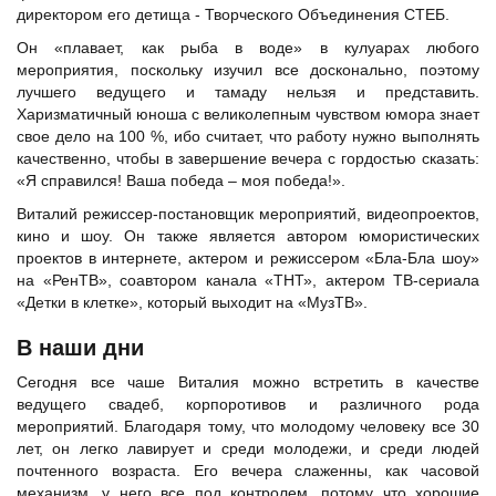
директором его детища - Творческого Объединения СТЕБ.
Он «плавает, как рыба в воде» в кулуарах любого
мероприятия, поскольку изучил все досконально, поэтому
лучшего ведущего и тамаду нельзя и представить.
Харизматичный юноша с великолепным чувством юмора знает
свое дело на 100 %, ибо считает, что работу нужно выполнять
качественно, чтобы в завершение вечера с гордостью сказать:
«Я справился! Ваша победа – моя победа!».
Виталий режиссер-постановщик мероприятий, видеопроектов,
кино и шоу. Он также является автором юмористических
проектов в интернете, актером и режиссером «Бла-Бла шоу»
на «РенТВ», соавтором канала «ТНТ», актером ТВ-сериала
«Детки в клетке», который выходит на «МузТВ».
В наши дни
Сегодня все чаше Виталия можно встретить в качестве
ведущего свадеб, корпоротивов и различного рода
мероприятий. Благодаря тому, что молодому человеку все 30
лет, он легко лавирует и среди молодежи, и среди людей
почтенного возраста. Его вечера слаженны, как часовой
механизм, у него все под контролем, потому что хорошие