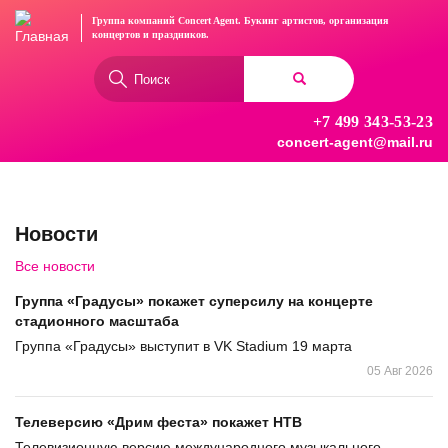
Перейти
Группа компаний Concert Agent.
Букинг артистов, организация
к
концертов
и праздников.
основному
Форма
содержанию
поиска
+7 499 343-53-23
Найти
concert-agent@mail.ru
Новости
Все новости
Группа «Градусы» покажет суперсилу на концерте
стадионного масштаба
Группа «Градусы» выступит в VK Stadium 19 марта
05 Авг 2026
Телеверсию «Дрим феста» покажет НТВ
Телевизионную версию международного музыкального