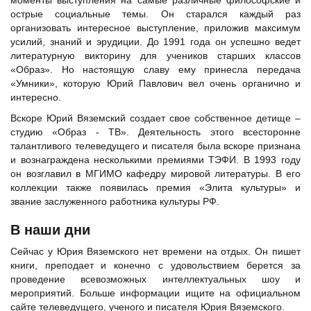
моменты выступления на самые различные философские и
острые социальные темы. Он старался каждый раз
организовать интересное выступление, приложив максимум
усилий, знаний и эрудиции. До 1991 года он успешно ведет
литературную викторину для учеников старших классов
«Образ». Но настоящую славу ему принесла передача
«Умники», которую Юрий Павлович вел очень органично и
интересно.
Вскоре Юрий Вяземский создает свое собственное детище –
студию «Образ - ТВ». Деятельность этого всесторонне
талантливого телеведущего и писателя была вскоре признана
и вознаграждена несколькими премиями ТЭФИ. В 1993 году
он возглавил в МГИМО кафедру мировой литературы. В его
коллекции также появилась премия «Элита культуры» и
звание заслуженного работника культуры РФ.
В наши дни
Сейчас у Юрия Вяземского нет времени на отдых. Он пишет
книги, преподает и конечно с удовольствием берется за
проведение всевозможных интеллектуальных шоу и
мероприятий. Больше информации ищите на официальном
сайте телеведущего, ученого и писателя Юрия Вяземского.