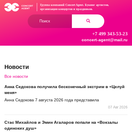
Перейти
Группа компаний Concert Agent.
Букинг артистов,
к
организация концертов
и праздников.
основному
Форма
содержанию
поиска
+7 499 343-53-23
Найти
concert-agent@mail.ru
Новости
Все новости
Анна Седокова получила бесконечный экстрим в «Целуй
меня»
Анна Седокова 7 августа 2026 года представила
07 Авг 2026
Стас Михайлов и Эмин Агаларов попали на «Вокзалы
одиноких душ»