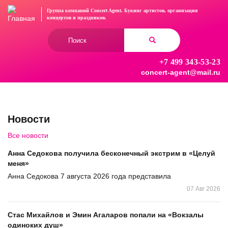
Перейти
Группа компаний Concert Agent.
Букинг артистов, организация
к
концертов
и праздников.
основному
Форма
содержанию
поиска
+7 499 343-53-23
Найти
concert-agent@mail.ru
Новости
Все новости
Анна Седокова получила бесконечный экстрим в «Целуй
меня»
Анна Седокова 7 августа 2026 года представила
07 Авг 2026
Стас Михайлов и Эмин Агаларов попали на «Вокзалы
одиноких душ»