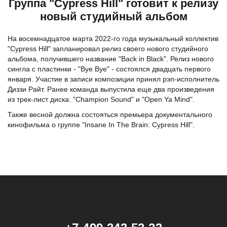
Группа "Cypress Hill" готовит к релизу
новый студийный альбом
На восемнадцатое марта 2022-го года музыкальный коллектив
"Cypress Hill" запланировал релиз своего нового студийного
альбома, получившего название "Back in Black". Релиз нового
сингла с пластинки - "Bye Bye" - состоялся двадцать первого
января. Участие в записи композиции принял рэп-исполнитель
Диззи Райт. Ранее команда выпустила еще два произведения
из трек-лист диска: "Champion Sound" и "Open Ya Mind".
Также весной должна состояться премьера документального
кинофильма о группе "Insane In The Brain: Cypress Hill".