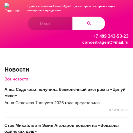
Перейти
Группа компаний Concert Agent.
Букинг артистов, организация
к
концертов
и праздников.
основному
Форма
содержанию
поиска
+7 499 343-53-23
Найти
concert-agent@mail.ru
Новости
Все новости
Анна Седокова получила бесконечный экстрим в «Целуй
меня»
Анна Седокова 7 августа 2026 года представила
07 Авг 2026
Стас Михайлов и Эмин Агаларов попали на «Вокзалы
одиноких душ»